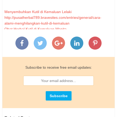
Menyembuhkan Kutil di Kemaluan Lelaki
http://pusatherbal789.bravesites.com/entries/general/cara-
alami-menghilangkan-kutil-di-kemaluan
Obat Herbal Kutil di Kemaluan Wanita
http://denature201.smeagol.web.id/2016/04/15/kumpulan-obat-
untuk-kondiloma-akuminata/
Obat Penyakit Kutil Kemaluan di Apotik
http://sehatselalu003.bravesites.com/entries/general/resep-obat-
kutil-kelamin-di-apotik
Mengobati Infeksi Kutil Kelamin Tanpa Operasi
Subscribe to receive free email updates:
http://denature201.skyrock.com/3281501702-Pengobatan-
Herbal-di-Kutil-Kemaluan.html
https://storify.com/pusatherbal789/kutil-di-kemaluan-
wanita#publicize
http://denature201.bravesites.com/entries/general/artikel-obat-
kutil-kelamin-tanpa-operasi
Beli Obat Kutil Kemaluan Di Apotik
http://denature201.blog.fc2.com/blog-entry-119.html
Mengobati Infeksi Kondiloma Akuminata