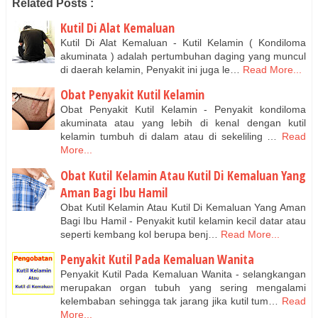
Related Posts :
http://obatherbal88.edublogs.org/2015/09/01/cara-
Kutil Di Alat Kemaluan
menghilangkan-benjolan-kutil-kelamin/
Cari Obat Kutil Kelamin Tanpa Operasi
Kutil Di Alat Kemaluan - Kutil Kelamin ( Kondiloma
akuminata ) adalah pertumbuhan daging yang muncul
https://kadosouvenir.wordpress.com/2015/10/24/mengobati-
di daerah kelamin, Penyakit ini juga le…
Read More...
kutil-di-daerah-kemaluan-pria/
Merontokkan Kutil Kemaluan Pada Wanita
Obat Penyakit Kutil Kelamin
Mengobati Tumbuh Kutil di Penis
Obat Penyakit Kutil Kelamin - Penyakit kondiloma
Obat Tradisional Kutil di Kemaluan Wanita
akuminata atau yang lebih di kenal dengan kutil
http://kembalisehat1.blogspot.com/2016/01/kutil-di-kelamin-
kelamin tumbuh di dalam atau di sekeliling …
Read
More...
wanita.html
Obat Kutil Kelamin Atau Kutil Di Kemaluan Yang
Aman Bagi Ibu Hamil
Obat Kutil Kelamin Atau Kutil Di Kemaluan Yang Aman
Bagi Ibu Hamil - Penyakit kutil kelamin kecil datar atau
seperti kembang kol berupa benj…
Read More...
Penyakit Kutil Pada Kemaluan Wanita
Penyakit Kutil Pada Kemaluan Wanita - selangkangan
merupakan organ tubuh yang sering mengalami
kelembaban sehingga tak jarang jika kutil tum…
Read
More...