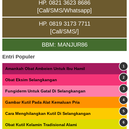
HP. 0821 3623 8686
[Call/SMS/Whatsapp]
HP. 0819 3173 7711
[Call/SMS/]
BBM: MANJUR86
Entri Populer
Amankah Obat Ambeien Untuk Ibu Hamil
Obat Eksim Selangkangan
Fungiderm Untuk Gatal Di Selangkangan
Gambar Kutil Pada Alat Kemaluan Pria
Cara Menghilangkan Kutil Di Selangkangan
Obat Kutil Kelamin Tradisional Alami